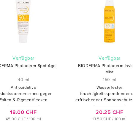
verfügbar
verfügbar
DERMA Photoderm Spot-Age
BIODERMA Photoderm Invis
Mist
40 ml
150 ml
Antioxidative
Wasserfester
sichtssonnencreme gegen
feuchtigkeitsspendender 
Falten & Pigmentflecken
erfrischender Sonnenschutz
18.00 CHF
20.25 CHF
45.00 CHF / 100 ml
13.50 CHF / 100 ml