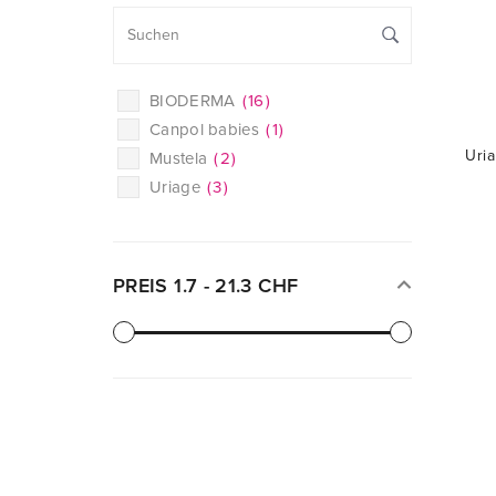
BIODERMA
(
16
)
Canpol babies
(
1
)
Uri
Mustela
(
2
)
Uriage
(
3
)
PREIS
1.7
-
21.3
CHF