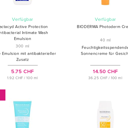
verfügbar
verfügbar
actacyd Active Protection
BIODERMA Photoderm Cr
ntibacterial Intimate Wash
Emulsion
40 ml
300 ml
Feuchtigkeitsspendend
e Emulsion mit antibakterieller
Sonnencreme für Gesich
Zusatz
5.75 CHF
14.50 CHF
1.92 CHF / 100 ml
36.25 CHF / 100 ml
%