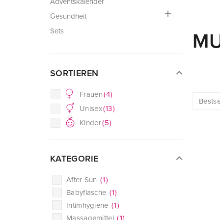
Adventskalender
Gesundheit
Sets
MU
SORTIEREN
Frauen
(
4
)
Unisex
(
13
)
Kinder
(
5
)
KATEGORIE
After Sun
(
1
)
Babyflasche
(
1
)
Intimhygiene
(
1
)
Massagemittel
(
1
)