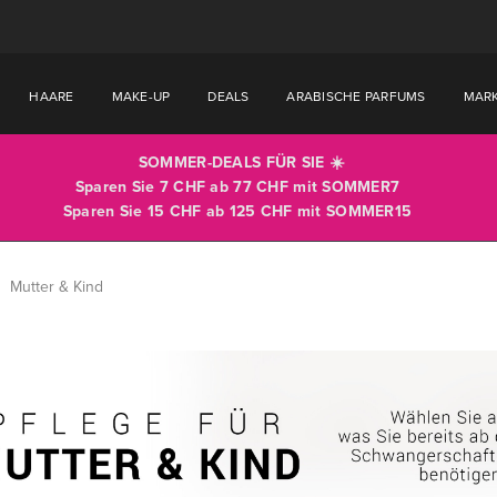
HAARE
MAKE-UP
DEALS
ARABISCHE PARFUMS
MAR
SOMMER-DEALS FÜR SIE ☀️
Sparen Sie 7 CHF ab 77 CHF mit
SOMMER7
Sparen Sie 15 CHF ab 125 CHF mit
SOMMER15
Mutter & Kind