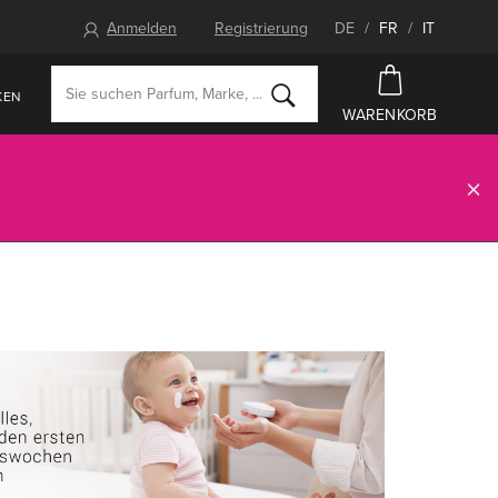
Anmelden
Registrierung
DE
/
FR
/
IT
KEN
WARENKORB