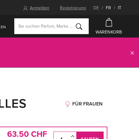
Anmelden
Registrierung
DE
/
FR
/
IT
KEN
WARENKORB
LLES
FÜR FRAUEN
63.50 CHF