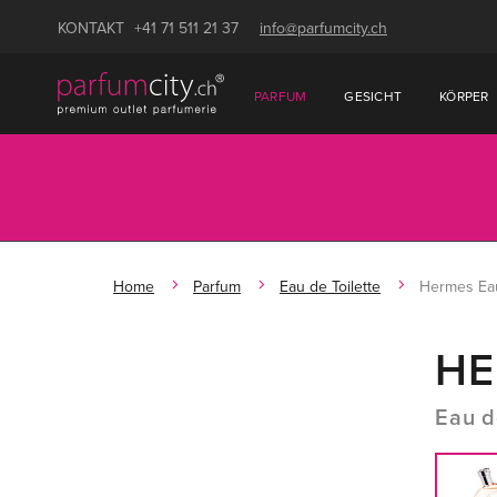
KONTAKT
+41 71 511 21 37
info@parfumcity.ch
PARFUM
GESICHT
KÖRPER
Home
Parfum
Eau de Toilette
Hermes Eau
HE
Eau d