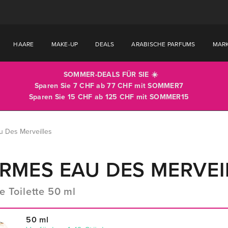
HAARE
MAKE-UP
DEALS
ARABISCHE PARFUMS
MAR
SOMMER-DEALS FÜR SIE ☀️
Sparen Sie 7 CHF ab 77 CHF mit
SOMMER7
Sparen Sie 15 CHF ab 125 CHF mit
SOMMER15
 Des Merveilles
RMES EAU DES MERVEI
e Toilette 50 ml
50 ml