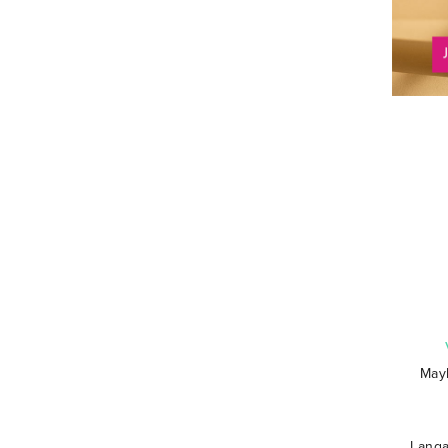
Mayb
Langa