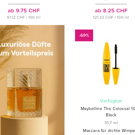
ab 9.75 CHF
ab 8.25 CHF
91.12 CHF / 100 ml
121.32 CHF / 100 ml
-69%
verfügbar
Maybelline The Colossal 
Black
10,7 ml
Mascara für dichte Wimp