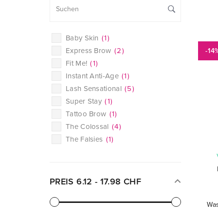
Baby Skin
(
1
)
Express Brow
(
2
)
-14
Fit Me!
(
1
)
Instant Anti-Age
(
1
)
Lash Sensational
(
5
)
Super Stay
(
1
)
Tattoo Brow
(
1
)
The Colossal
(
4
)
The Falsies
(
1
)
PREIS
6.12
-
17.98
CHF
Was