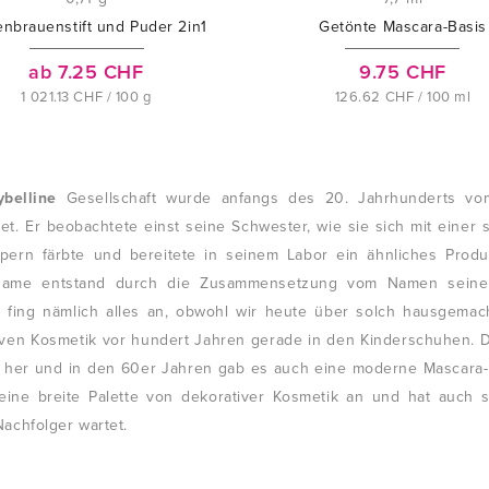
nbrauenstift und Puder 2in1
Getönte Mascara-Basis
ab 7.25 CHF
9.75 CHF
1 021.13 CHF / 100 g
126.62 CHF / 100 ml
belline
Gesellschaft wurde anfangs des 20. Jahrhunderts vom
et. Er beobachtete einst seine Schwester, wie sie sich mit eine
pern färbte und bereitete in seinem Labor ein ähnliches Produk
ame entstand durch die Zusammensetzung vom Namen seiner 
e fing nämlich alles an, obwohl wir heute über solch hausgemac
iven Kosmetik vor hundert Jahren gerade in den Kinderschuhen
 her und in den 60er Jahren gab es auch eine moderne Mascara-Bü
 eine breite Palette von dekorativer Kosmetik an und hat auch
achfolger wartet.