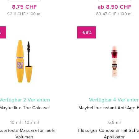
8.75 CHF
ab 8.50 CHF
92.11 CHF / 100 ml
89.47 CHF / 100 ml
%
-68%
verfügbar 2 Varianten
verfügbar 4 Variante
Maybelline The Colossal
Maybelline Instant Anti-Age 
10 ml
|
10,7 ml
6,8 ml
serfeste Mascara für mehr
Flüssiger Concealer mit Sc
Volumen
Applikator