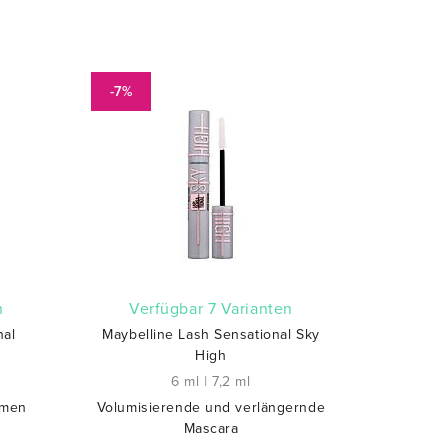
-7%
n
verfügbar 7 Varianten
nal
Maybelline Lash Sensational Sky
High
6 ml
|
7,2 ml
umen
Volumisierende und verlängernde
Mascara