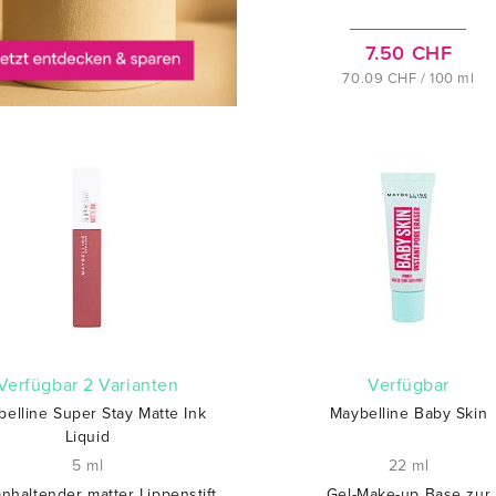
7.50 CHF
70.09 CHF / 100 ml
verfügbar 2 Varianten
verfügbar
elline Super Stay Matte Ink
Maybelline Baby Skin
Liquid
5 ml
22 ml
nhaltender matter Lippenstift
Gel-Make-up Base zur