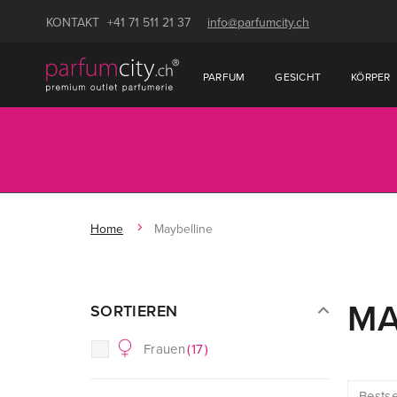
KONTAKT
+41 71 511 21 37
info@parfumcity.ch
PARFUM
GESICHT
KÖRPER
Home
Maybelline
MA
SORTIEREN
Frauen
(
17
)