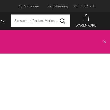
Anmelden
Registrierung
DE
/
FR
/
IT
KEN
WARENKORB