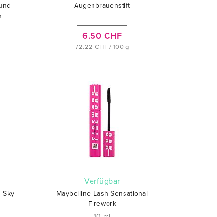
 und
Augenbrauenstift
n
6.50 CHF
72.22 CHF / 100 g
verfügbar
l Sky
Maybelline Lash Sensational
Firework
10 ml