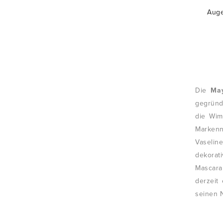
Auge
Die
May
gegründ
die Wim
Markenn
Vaselin
dekorat
Mascara
derzeit
seinen N