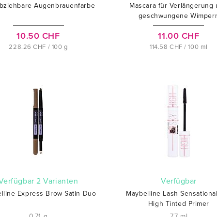
bziehbare Augenbrauenfarbe
Mascara für Verlängerung
geschwungene Wimper
10.50 CHF
11.00 CHF
228.26 CHF / 100 g
114.58 CHF / 100 ml
verfügbar 2 Varianten
verfügbar
lline Express Brow Satin Duo
Maybelline Lash Sensationa
High Tinted Primer
0,71 g
7,7 ml