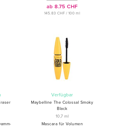
ab 8.75 CHF
145.83 CHF / 100 ml
n
verfügbar
Eraser
Maybelline The Colossal Smoky
Black
10,7 ml
hwamm-
Mascara für Volumen