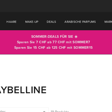
HAARE
MAKE-UP
DEALS
ARABISCHE PARFUMS
MAR
SOMMER-DEALS FÜR SIE ☀️
Sparen Sie 7 CHF ab 77 CHF mit
SOMMER7
Sparen Sie 15 CHF ab 125 CHF mit
SOMMER15
YBELLINE
19 Produkte