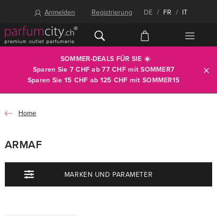
Anmelden
Registrierung
DE
/
FR
/
IT
SOMMER-DEALS FÜR SIE ☀️
Sparen Sie 7 CHF ab 77 CHF mit
SOMMER7
Sparen Sie 15 CHF ab 125 CHF mit
SOMMER15
Home
ARMAF
MARKEN UND PARAMETER