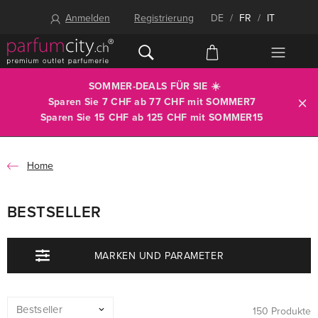
Anmelden
Registrierung
DE
/
FR
/
IT
SOMMER-DEALS FÜR SIE ☀️
Sparen Sie 7 CHF ab 77 CHF mit
SOMMER7
Sparen Sie 15 CHF ab 125 CHF mit
SOMMER15
Home
BESTSELLER
MARKEN UND PARAMETER
150 Produkte