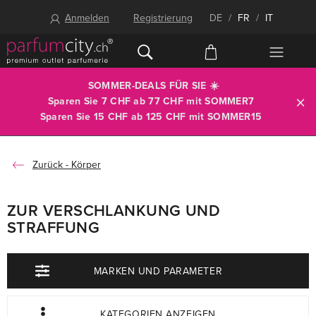
Anmelden
Registrierung
DE
/
FR
/
IT
SOMMER-DEALS FÜR SIE ☀️
Sparen Sie 7 CHF ab 77 CHF mit
SOMMER7
Sparen Sie 15 CHF ab 125 CHF mit
SOMMER15
Körper
ZUR VERSCHLANKUNG UND
STRAFFUNG
MARKEN UND PARAMETER
KATEGORIEN ANZEIGEN