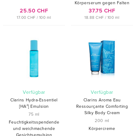
Körperserum gegen Falten
25.50 CHF
37.75 CHF
17.00 CHF / 100 ml
18.88 CHF / 100 ml
verfügbar
verfügbar
Clarins Hydra-Essentiel
Clarins Aroma Eau
[HA²] Emulsion
Ressourçante Comforting
Silky Body Cream
75 ml
200 ml
Feuchtigkeitsspendende
und weichmachende
Körpercreme
Gesichtsemulsion