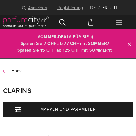
Anmelden
Registrierung
DE
/
FR
/
IT
SOMMER-DEALS FÜR SIE ☀️
Sparen Sie 7 CHF ab 77 CHF mit
SOMMER7
Sparen Sie 15 CHF ab 125 CHF mit
SOMMER15
Home
CLARINS
MARKEN UND PARAMETER