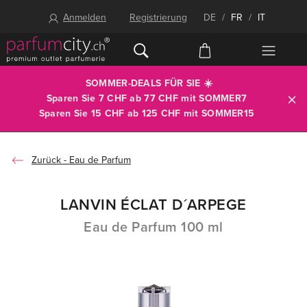
Anmelden
Registrierung
DE
/
FR
/
IT
SOMMER-DEALS FÜR SIE ☀️
Sparen Sie 7 CHF ab 77 CHF mit
SOMMER7
Sparen Sie 15 CHF ab 125 CHF mit
SOMMER15
Eau de Parfum
LANVIN ÉCLAT D´ARPEGE
Eau de Parfum 100 ml