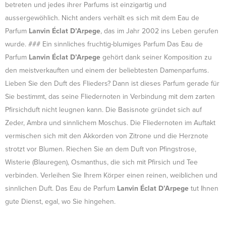
betreten und jedes ihrer Parfums ist einzigartig und
aussergewöhlich. Nicht anders verhält es sich mit dem Eau de
Parfum
Lanvin Éclat D’Arpege
, das im Jahr 2002 ins Leben gerufen
wurde. ### Ein sinnliches fruchtig-blumiges Parfum Das Eau de
Parfum
Lanvin Éclat D’Arpege
gehört dank seiner Komposition zu
den meistverkauften und einem der beliebtesten Damenparfums.
Lieben Sie den Duft des Flieders? Dann ist dieses Parfum gerade für
Sie bestimmt, das seine Fliedernoten in Verbindung mit dem zarten
Pfirsichduft nicht leugnen kann. Die Basisnote gründet sich auf
Zeder, Ambra und sinnlichem Moschus. Die Fliedernoten im Auftakt
vermischen sich mit den Akkorden von Zitrone und die Herznote
strotzt vor Blumen. Riechen Sie an dem Duft von Pfingstrose,
Wisterie (Blauregen), Osmanthus, die sich mit Pfirsich und Tee
verbinden. Verleihen Sie Ihrem Körper einen reinen, weiblichen und
sinnlichen Duft. Das Eau de Parfum
Lanvin Éclat D’Arpege
tut Ihnen
gute Dienst, egal, wo Sie hingehen.