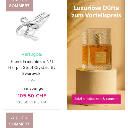
SOMMER7
verfügbar
Fiona Franchimon Nº1
Hairpin Steel Crystals By
Swarovski
1 St.
Haarspange
105.50 CHF
105.50 CHF / 1 St.
-7 CHF >
SOMMER7