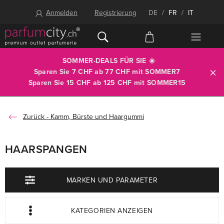
Anmelden
Registrierung
DE
/
FR
/
IT
SOMMER-DEALS FÜR SIE ☀️
Sparen Sie 7 CHF ab 77 CHF mit
SOMMER7
Sparen Sie 15 CHF ab 125 CHF mit
SOMMER15
Kamm, Bürste und Haargummi
HAARSPANGEN
MARKEN UND PARAMETER
KATEGORIEN ANZEIGEN