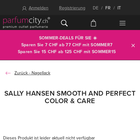
Anmelden
Registrierung
DE
/
FR
/
IT
SOMMER-DEALS FÜR SIE ☀️
Sparen Sie 7 CHF ab 77 CHF mit
SOMMER7
Sparen Sie 15 CHF ab 125 CHF mit
SOMMER15
Nagellack
SALLY HANSEN SMOOTH AND PERFECT
COLOR & CARE
Dieses Produkt ist leider aktuell nicht verfügbar