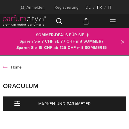
Anmelden
Registrierung
DE
/
FR
/
IT
SOMMER-DEALS FÜR SIE ☀️
Sparen Sie 7 CHF ab 77 CHF mit
SOMMER7
Sparen Sie 15 CHF ab 125 CHF mit
SOMMER15
Home
ORACULUM
MARKEN UND PARAMETER