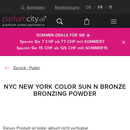
Anmelden
Registrierung
DE
/
FR
/
IT
SOMMER-DEALS FÜR SIE ☀️
Sparen Sie 7 CHF ab 77 CHF mit
SOMMER7
Sparen Sie 15 CHF ab 125 CHF mit
SOMMER15
Puder
NYC NEW YORK COLOR SUN N BRONZE
BRONZING POWDER
Dieses Produkt ist leider aktuell nicht verfügbar