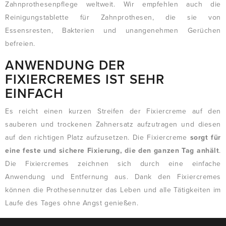
Zahnprothesenpflege weltweit. Wir empfehlen auch die
Reinigungstablette für Zahnprothesen, die sie von
Essensresten, Bakterien und unangenehmen Gerüchen
befreien.
ANWENDUNG DER
FIXIERCREMES IST SEHR
EINFACH
Es reicht einen kurzen Streifen der Fixiercreme auf den
sauberen und trockenen Zahnersatz aufzutragen und diesen
auf den richtigen Platz aufzusetzen. Die Fixiercreme
sorgt für
eine feste und sichere Fixierung, die den ganzen Tag anhält
.
Die Fixiercremes zeichnen sich durch eine einfache
Anwendung und Entfernung aus. Dank den Fixiercremes
können die Prothesennutzer das Leben und alle Tätigkeiten im
Laufe des Tages ohne Angst genießen.