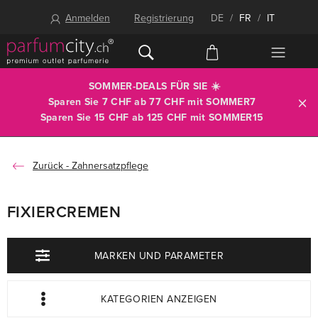
Anmelden
Registrierung
DE
/
FR
/
IT
SOMMER-DEALS FÜR SIE ☀️
Sparen Sie 7 CHF ab 77 CHF mit
SOMMER7
Sparen Sie 15 CHF ab 125 CHF mit
SOMMER15
Zahnersatzpflege
FIXIERCREMEN
MARKEN UND PARAMETER
KATEGORIEN ANZEIGEN