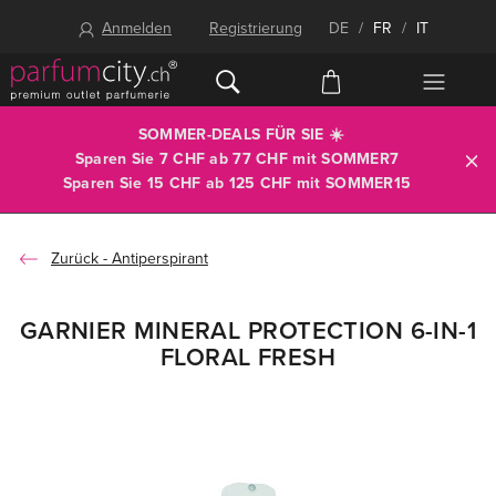
Anmelden
Registrierung
DE
/
FR
/
IT
SOMMER-DEALS FÜR SIE ☀️
Sparen Sie 7 CHF ab 77 CHF mit
SOMMER7
Sparen Sie 15 CHF ab 125 CHF mit
SOMMER15
Antiperspirant
GARNIER MINERAL PROTECTION 6-IN-1
FLORAL FRESH