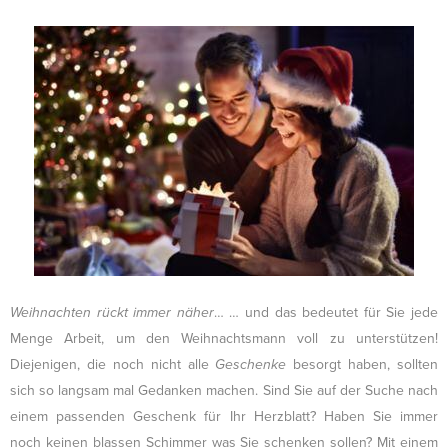
Weihnachten rückt immer näher
… … und das bedeutet für Sie jede
Menge Arbeit, um den Weihnachtsmann voll zu unterstützen!
Diejenigen, die noch nicht alle
Geschenke
besorgt haben, sollten
sich so langsam mal Gedanken machen. Sind Sie auf der Suche nach
einem passenden Geschenk für Ihr Herzblatt? Haben Sie immer
noch keinen blassen Schimmer was Sie schenken sollen? Mit einem