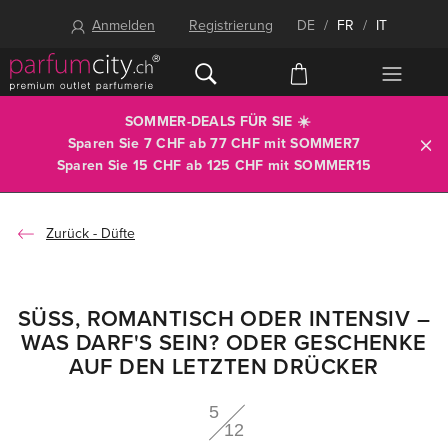
Anmelden
Registrierung
DE
/
FR
/
IT
SOMMER-DEALS FÜR SIE ☀️
Sparen Sie 7 CHF ab 77 CHF mit
SOMMER7
Sparen Sie 15 CHF ab 125 CHF mit
SOMMER15
Düfte
SÜSS, ROMANTISCH ODER INTENSIV –
WAS DARF'S SEIN? ODER GESCHENKE
AUF DEN LETZTEN DRÜCKER
5
12