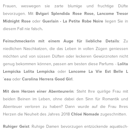
Frauen, weswegen sie zarte blumige und fruchtige Düfte
bevorzugen. Mit
Bvlgari Splendida Rose Rose, Lancome Tresor
Midnight Rose
oder
Guerlain - La Petite Robe Noire
liegen Sie in
diesem Fall nie falsch
.
Feinschmeckerin mit einem Auge für liebliche Details
: Zu
niedlichen Naschkatzen, die das Leben in vollen Zügen geniessen
möchten und von süssen Düften oder leckeren Gewürznoten nicht
genug bekommen können, passen am besten diese Parfums -
Lolita
Lempicka Lolita Lempicka
oder
Lancome La Vie Est Belle L
´eau
oder
Carolina Herrera Good Girl
.
Mit dem Herzen einer Abenteurerin
: Steht Ihre quirlige Frau mit
beiden Beinen im Leben, ohne dabei den Sinn für Romantik und
Abenteuer verloren zu haben? Dann wurde auf die Frau Ihres
Herzen die Neuheit des Jahres 2018
Chloé Nomade
zugeschnitten.
Ruhiger Geist
: Ruhige Damen bevorzugen entzückende aquatisch-