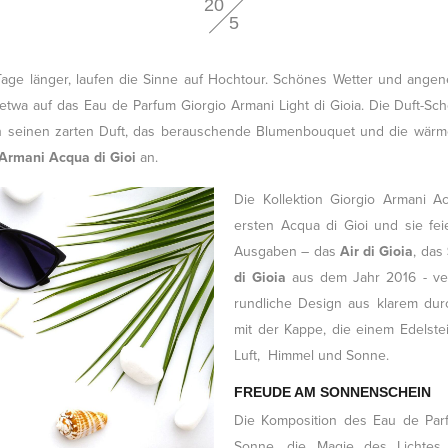
20
5
age länger, laufen die Sinne auf Hochtour. Schönes Wetter und ang
etwa auf das Eau de Parfum Giorgio Armani Light di Gioia. Die Duft-Sch
rch seinen zarten Duft, das berauschende Blumenbouquet und die wärm
 Armani Acqua di Gioi
an.
Die Kollektion Giorgio Armani A
ersten Acqua di Gioi und sie feie
Ausgaben – das
Air di Gioia
, das
di Gioia
aus dem Jahr 2016 - ver
rundliche Design a
us klarem dur
mit der Kappe, die einem Edelste
Luft, Himmel und Sonne.
FREUDE AM SONNENSCHEIN
Die Komposition des Eau de Parfu
Sonne, die Magie des Lichtes