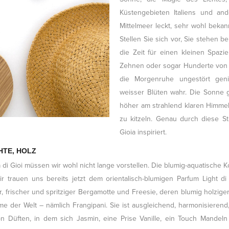
Küstengebieten Italiens und an
Mittelmeer leckt, sehr wohl bekan
Stellen Sie sich vor, Sie stehen
die Zeit für einen kleinen Spaz
Zehnen oder sogar Hunderte von 
die Morgenruhe ungestört gen
weisser Blüten wahr. Die Sonne g
höher am strahlend klaren Himmel
zu kitzeln. Genau durch diese S
Gioia inspiriert.
HTE, HOLZ
di Gioi müssen wir wohl nicht lange vorstellen. Die blumig-aquatische
 trauen uns bereits jetzt dem orientalisch-blumigen Parfum Light di
r, frischer und spritziger Bergamotte und Freesie, deren blumig holziger 
me der Welt – nämlich Frangipani. Sie ist ausgleichend, harmonisieren
on Düften, in dem sich Jasmin, eine Prise Vanille, ein Touch Mandel