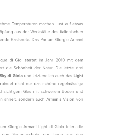
enehme Temperaturen machen Lust auf etwas
öpfung aus der Werkstätte des italienischen
ende Basisnote. Das Parfum Giorgio Armani
cqua di Gioi startet im Jahr 2010 mit dem
rt die Schönheit der Natur. Die letzte drei
Sky di Gioia
und letztendlich auch das
Light
bindet nicht nur das schöne regelmässige
chsichtigem Glas mit schwerem Boden und
in ähnelt, sondern auch Armanis Vision von
m Giorgio Armani Light di Gioia feiert die
, den Sonnenschein, der Ihnen aus den