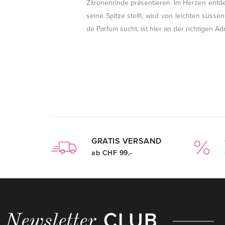
Zitronenrinde präsentieren. Im Herzen ent
seine Spitze stellt, wird von leichten süsse
de Parfum sucht, ist hier an der richtigen Ad
GRATIS VERSAND
ab CHF 99,-
CLUB
Newsletter