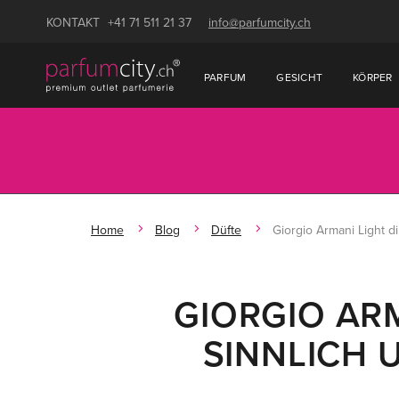
KONTAKT
+41 71 511 21 37
info@parfumcity.ch
PARFUM
GESICHT
KÖRPER
Home
Blog
Düfte
Giorgio Armani Light d
GIORGIO ARM
SINNLICH 