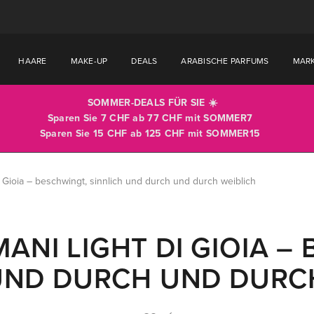
HAARE
MAKE-UP
DEALS
ARABISCHE PARFUMS
MAR
SOMMER-DEALS FÜR SIE ☀️
Sparen Sie 7 CHF ab 77 CHF mit
SOMMER7
Sparen Sie 15 CHF ab 125 CHF mit
SOMMER15
i Gioia – beschwingt, sinnlich und durch und durch weiblich
ANI LIGHT DI GIOIA –
UND DURCH UND DURC