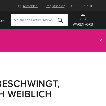
Anmelden
Registrierung
DE
/
FR
/
IT
KEN
WARENKORB
 BESCHWINGT,
H WEIBLICH