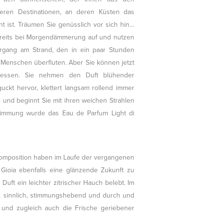
deren Destinationen, an deren Küsten das
nt ist. Träumen Sie genüsslich vor sich hin…
 bereits bei Morgendämmerung auf und nutzen
iergang am Strand, den in ein paar Stunden
Menschen überfluten. Aber Sie können jetzt
iessen. Sie nehmen den Duft blühender
uckt hervor, klettert langsam rollend immer
 und beginnt Sie mit ihren weichen Strahlen
timmung wurde das Eau de Parfum Light di
 Komposition haben im Laufe der vergangenen
 Gioia ebenfalls eine glänzende Zukunft zu
Duft ein leichter zitrischer Hauch belebt. Im
d, sinnlich, stimmungshebend und durch und
n und zugleich auch die Frische geriebener