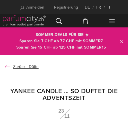
Anmelden
Registrierung
DE
/
FR
/
IT
SOMMER-DEALS FÜR SIE ☀️
Sparen Sie 7 CHF ab 77 CHF mit
SOMMER7
Sparen Sie 15 CHF ab 125 CHF mit
SOMMER15
Düfte
YANKEE CANDLE … SO DUFTET DIE
ADVENTSZEIT
23
11