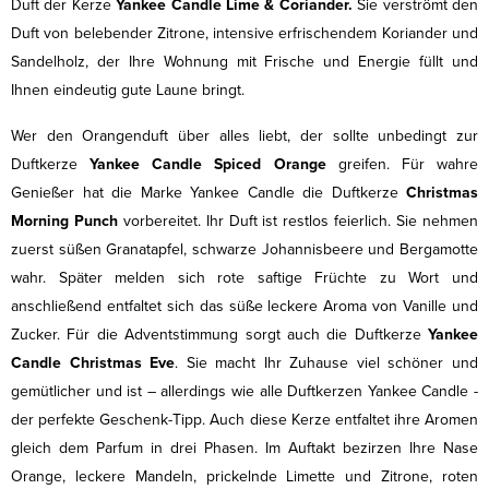
Duft der Kerze
Yankee Candle Lime & Coriander.
Sie verströmt den
Duft von belebender Zitrone, intensive erfrischendem Koriander und
Sandelholz, der Ihre Wohnung mit Frische und Energie füllt und
Ihnen eindeutig gute Laune bringt.
Wer den Orangenduft über alles liebt, der sollte unbedingt zur
Duftkerze
Yankee Candle Spiced Orange
greifen. Für wahre
Genießer hat die Marke Yankee Candle die Duftkerze
Christmas
Morning Punch
vorbereitet. Ihr Duft ist restlos feierlich. Sie nehmen
zuerst süßen Granatapfel, schwarze Johannisbeere und Bergamotte
wahr. Später melden sich rote saftige Früchte zu Wort und
anschließend entfaltet sich das süße leckere Aroma von Vanille und
Zucker. Für die Adventstimmung sorgt auch die Duftkerze
Yankee
Candle Christmas Eve
. Sie macht Ihr Zuhause viel schöner und
gemütlicher und ist – allerdings wie alle Duftkerzen Yankee Candle -
der perfekte Geschenk-Tipp. Auch diese Kerze entfaltet ihre Aromen
gleich dem Parfum in drei Phasen. Im Auftakt bezirzen Ihre Nase
Orange, leckere Mandeln, prickelnde Limette und Zitrone, roten