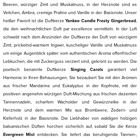
Beeren, würziger Zimt und Muskatnuss, in der Herznote sind es
Veilchen, Ambra, cremige Praline und Vanille in der Basisnote. Unser
heißer Favorit ist die Duftkerze
Yankee Candle Frosty Gingerbread
,
die den weihnachtlichen Duft par excellence vermitteln. In der Luft
schwebt nach dem Anzünden der Duftkerze der Duft von würzigem
Zimt, prickelnd-warmem Ingwer, kuscheliger Vanille und Muskatnuss
um einige Augenblick später vom authentischen Aroma offenfrischer
Lebkuchen, die mit Zuckerguss verziert sind, gekrönt zu werden. Die
poetisch benannte Duftkerze
Singing Carols
garantiert viel
Harmonie in Ihren Behausungen. Sie bezaubert Sie mit den Aromen
aus frischer Mandarine und Eukalyptus in der Kopfnote, mit der
positiven angenehm würzigen Duft-Mischung aus frischen dezenten
Tannennadeln, scharfem Wacholder und Gewürznelke in der
Herznote und dem warmen Mix aus Brombeere, Zedern- und
Kieferholz in der Basisnote. Die Liebhaber von waldigen holzigen
balsamischen Düften horchen sicherlich auf, sobald Sie die Kerze
Evergreen Mist
entdecken. Sie liefert das beruhigende Tannen-,