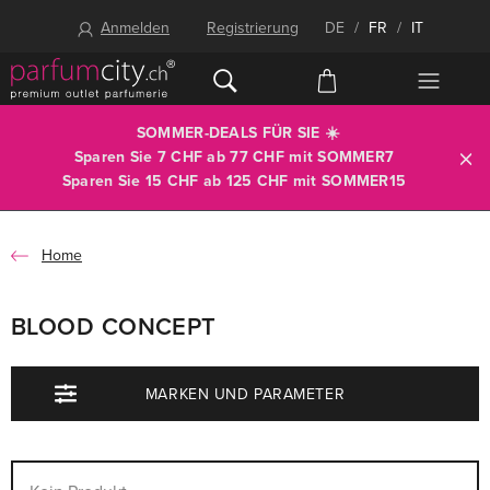
Anmelden
Registrierung
DE
/
FR
/
IT
SOMMER-DEALS FÜR SIE ☀️
Sparen Sie 7 CHF ab 77 CHF mit
SOMMER7
Sparen Sie 15 CHF ab 125 CHF mit
SOMMER15
Home
BLOOD CONCEPT
MARKEN UND PARAMETER