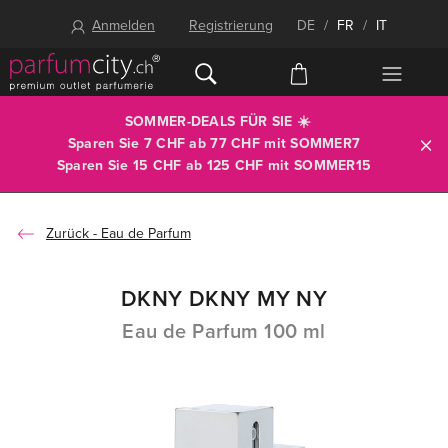
Anmelden
Registrierung
DE
/
FR
/
IT
SOMMER-DEALS FÜR SIE ☀️
Sparen Sie 7 CHF ab 77 CHF mit
SOMMER7
Sparen Sie 15 CHF ab 125 CHF mit
SOMMER15
Eau de Parfum
DKNY DKNY MY NY
Eau de Parfum 100 ml