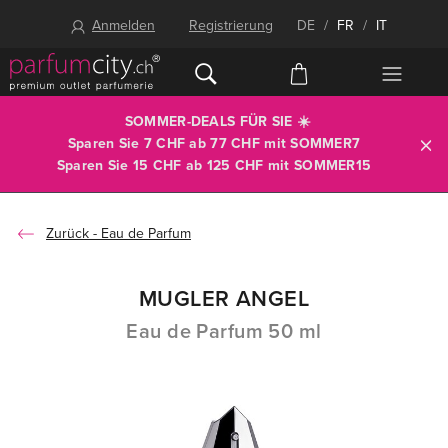
Anmelden
Registrierung
DE
/
FR
/
IT
SOMMER-DEALS FÜR SIE ☀️
Sparen Sie 7 CHF ab 77 CHF mit
SOMMER7
Sparen Sie 15 CHF ab 125 CHF mit
SOMMER15
Eau de Parfum
MUGLER ANGEL
Eau de Parfum 50 ml