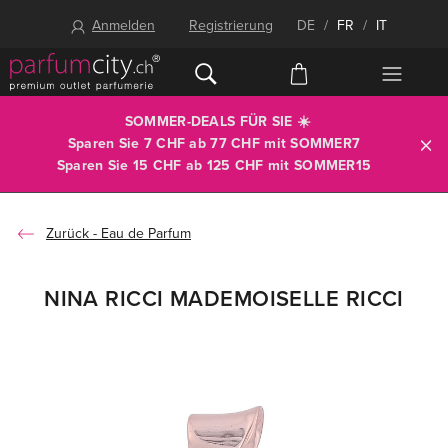
Anmelden
Registrierung
DE
/
FR
/
IT
SOMMER-DEALS FÜR SIE ☀️
Sparen Sie 7 CHF ab 77 CHF mit
SOMMER7
Sparen Sie 15 CHF ab 125 CHF mit
SOMMER15
Eau de Parfum
NINA RICCI MADEMOISELLE RICCI