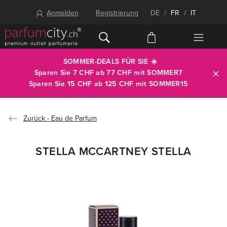
Anmelden
Registrierung
DE
/
FR
/
IT
SOMMER-DEALS FÜR SIE ☀️
Sparen Sie 7 CHF ab 77 CHF mit
SOMMER7
Sparen Sie 15 CHF ab 125 CHF mit
SOMMER15
Eau de Parfum
STELLA MCCARTNEY STELLA