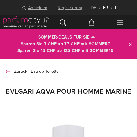
Anmelden
Registrierung
DE
/
FR
/
IT
SOMMER-DEALS FÜR SIE ☀️
Sparen Sie 7 CHF ab 77 CHF mit
SOMMER7
Sparen Sie 15 CHF ab 125 CHF mit
SOMMER15
Eau de Toilette
BVLGARI AQVA POUR HOMME MARINE