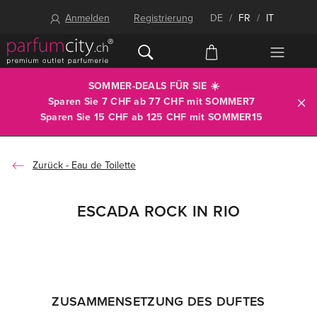
Anmelden
Registrierung
DE
/
FR
/
IT
SOMMER-DEALS FÜR SIE ☀️
Sparen Sie 7 CHF ab 77 CHF mit
SOMMER7
Sparen Sie 15 CHF ab 125 CHF mit
SOMMER15
Eau de Toilette
ESCADA ROCK IN RIO
ZUSAMMENSETZUNG DES DUFTES