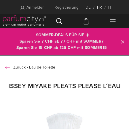
Anmelden
Registrierung
DE
/
FR
/
IT
SOMMER-DEALS FÜR SIE ☀️
Sparen Sie 7 CHF ab 77 CHF mit
SOMMER7
Sparen Sie 15 CHF ab 125 CHF mit
SOMMER15
Eau de Toilette
ISSEY MIYAKE PLEATS PLEASE L´EAU