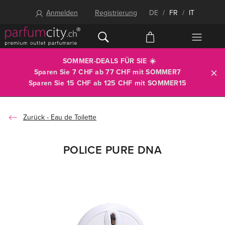
Anmelden
Registrierung
DE
/
FR
/
IT
SOMMER-DEALS FÜR SIE ☀️
Sparen Sie 7 CHF ab 77 CHF mit
SOMMER7
Sparen Sie 15 CHF ab 125 CHF mit
SOMMER15
Eau de Toilette
POLICE PURE DNA