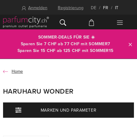
Anmelden
Registrierung
DE
/
FR
/
IT
SOMMER-DEALS FÜR SIE ☀️
Sparen Sie 7 CHF ab 77 CHF mit
SOMMER7
Sparen Sie 15 CHF ab 125 CHF mit
SOMMER15
Home
HARUHARU WONDER
MARKEN UND PARAMETER