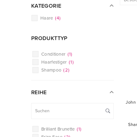
KATEGORIE
Haare
(
4
)
PRODUKTTYP
Conditioner
(
1
)
Haarfestiger
(
1
)
Shampoo
(
2
)
REIHE
John 
Sha
Brilliant Brunette
(
1
)
Frizz Ease
(
2
)