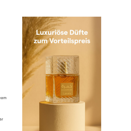
ream
ar