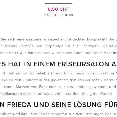
6.50 CHF
2.60 CHF / 100 ml
Sie sich eine gesunde, glanzvolle und dichte Haarpracht!
Die v
ein breites Portfolio von Präparaten für alle Haartypen, mit der
it strotzt. Alle Innovationen wurden von Ihnen und Ihrem Haar ins
ES HAT IN EINEM FRISEURSALON
r 30 Jahren hat der beliebte Frieur John Frieda in der Londoner
t und so den Grundstein der gleichnamigen kosmetischen Marke 
r schnell Massen von Fans nicht nur aus London gewonnen und 
metikmarken überhaupt. Was steht hinter dem Erfolg der Marke?
N FRIEDA UND SEINE LÖSUNG FÜ
rpflegeprodukte John Frieda schöpfen aus den Erfahungen des urs