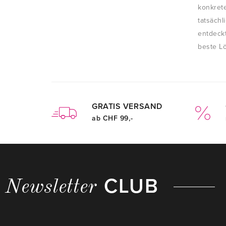
konkre
tatsäch
entdeck
beste L
GRATIS VERSAND
ab CHF 99,-
CLUB
Newsletter