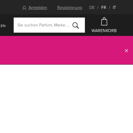
Anmelden
Registrierung
DE
/
FR
/
IT
KEN
WARENKORB