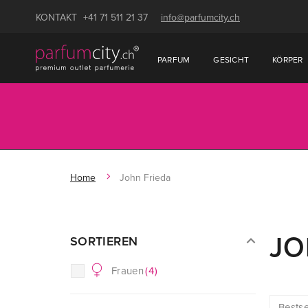
KONTAKT
+41 71 511 21 37
info@parfumcity.ch
PARFUM
GESICHT
KÖRPER
Home
John Frieda
JO
SORTIEREN
Frauen
(
4
)