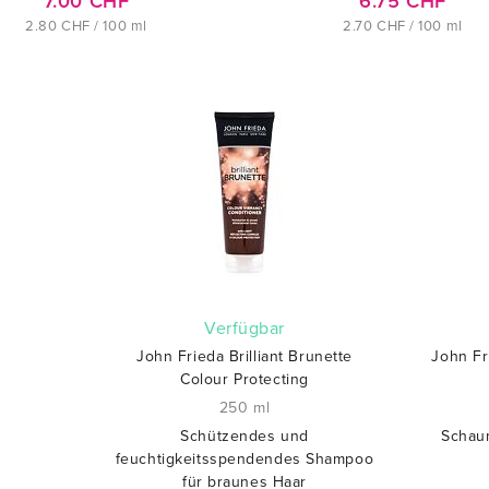
7.00 CHF
6.75 CHF
2.80 CHF / 100 ml
2.70 CHF / 100 ml
verfügbar
John Frieda Brilliant Brunette
John Fr
Colour Protecting
250 ml
Schützendes und
Schau
feuchtigkeitsspendendes Shampoo
für braunes Haar