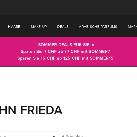
HAARE
MAKE-UP
DEALS
ARABISCHE PARFUMS
MAR
SOMMER-DEALS FÜR SIE ☀️
Sparen Sie 7 CHF ab 77 CHF mit
SOMMER7
Sparen Sie 15 CHF ab 125 CHF mit
SOMMER15
HN FRIEDA
6 Produkte