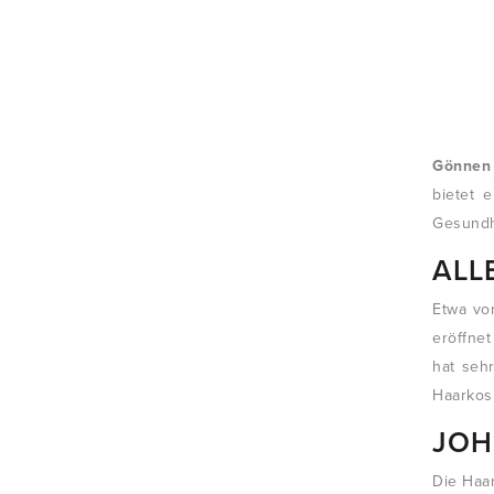
Gönnen 
bietet 
Gesundhe
ALL
Etwa vo
eröffne
hat seh
Haarkos
JOH
Die Haa