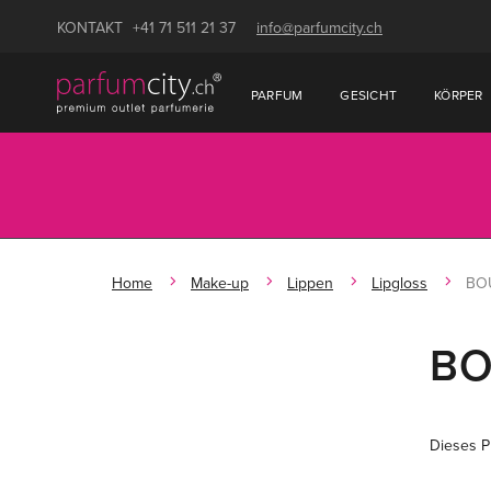
KONTAKT
+41 71 511 21 37
info@parfumcity.ch
PARFUM
GESICHT
KÖRPER
Home
Make-up
Lippen
Lipgloss
BOU
BO
Dieses Pr