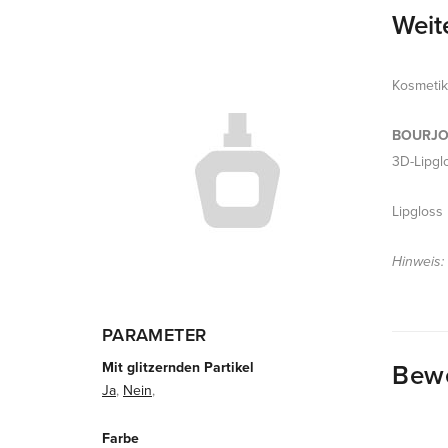
Weit
Kosmeti
BOURJOIS
3D-Lipgl
Lipgloss 
Hinweis:
PARAMETER
Mit glitzernden Partikel
Bew
Ja
,
Nein
,
Farbe