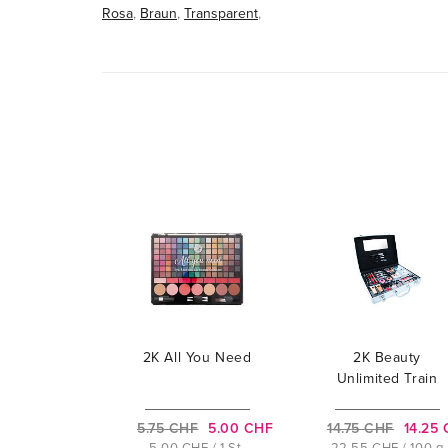
Rosa
,
Braun
,
Transparent
,
2K All You Need
2K Beauty
Unlimited Train
Case
5.75 CHF
5.00 CHF
14.75 CHF
14.25