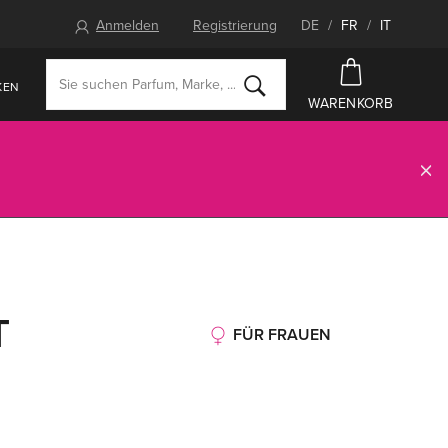
Anmelden
Registrierung
DE
/
FR
/
IT
KEN
WARENKORB
T
FÜR FRAUEN