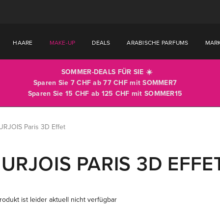
HAARE
MAKE-UP
DEALS
ARABISCHE PARFUMS
MAR
SOMMER-DEALS FÜR SIE ☀️
Sparen Sie 7 CHF ab 77 CHF mit
SOMMER7
Sparen Sie 15 CHF ab 125 CHF mit
SOMMER15
RJOIS Paris 3D Effet
URJOIS PARIS 3D EFFE
odukt ist leider aktuell nicht verfügbar