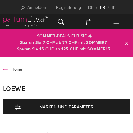
Anmelden
Registrierung
DE
/
FR
/
IT
SOMMER-DEALS FÜR SIE ☀️
Sparen Sie 7 CHF ab 77 CHF mit
SOMMER7
Sparen Sie 15 CHF ab 125 CHF mit
SOMMER15
Home
LOEWE
MARKEN UND PARAMETER