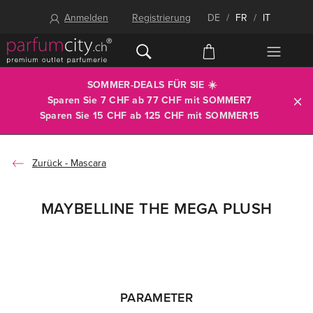
Anmelden
Registrierung
DE
/
FR
/
IT
SOMMER-DEALS FÜR SIE ☀️
Sparen Sie 7 CHF ab 77 CHF mit
SOMMER7
Sparen Sie 15 CHF ab 125 CHF mit
SOMMER15
Mascara
MAYBELLINE THE MEGA PLUSH
PARAMETER