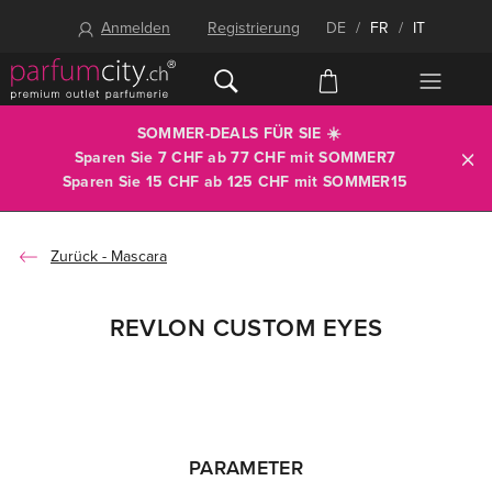
Anmelden
Registrierung
DE
/
FR
/
IT
SOMMER-DEALS FÜR SIE ☀️
Sparen Sie 7 CHF ab 77 CHF mit
SOMMER7
Sparen Sie 15 CHF ab 125 CHF mit
SOMMER15
Mascara
REVLON CUSTOM EYES
PARAMETER