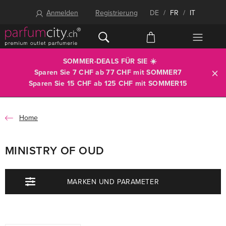
Anmelden
Registrierung
DE
/
FR
/
IT
SOMMER-DEALS FÜR SIE ☀️
Sparen Sie 7 CHF ab 77 CHF mit
SOMMER7
Sparen Sie 15 CHF ab 125 CHF mit
SOMMER15
Home
MINISTRY OF OUD
MARKEN UND PARAMETER