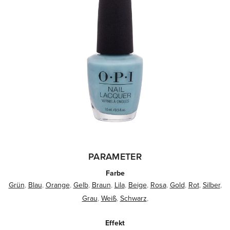
PARAMETER
Farbe
Grün
,
Blau
,
Orange
,
Gelb
,
Braun
,
Lila
,
Beige
,
Rosa
,
Gold
,
Rot
,
Silber
,
Grau
,
Weiß
,
Schwarz
,
Effekt