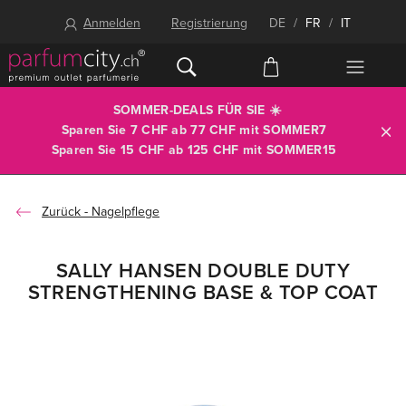
Anmelden
Registrierung
DE
/
FR
/
IT
SOMMER-DEALS FÜR SIE ☀️
Sparen Sie 7 CHF ab 77 CHF mit
SOMMER7
Sparen Sie 15 CHF ab 125 CHF mit
SOMMER15
Nagelpflege
SALLY HANSEN DOUBLE DUTY
STRENGTHENING BASE & TOP COAT