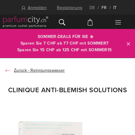
Anmelden
Registrierung
DE
/
FR
/
IT
SOMMER-DEALS FÜR SIE ☀️
Sparen Sie 7 CHF ab 77 CHF mit
SOMMER7
Sparen Sie 15 CHF ab 125 CHF mit
SOMMER15
Reinigungswasser
CLINIQUE ANTI-BLEMISH SOLUTIONS