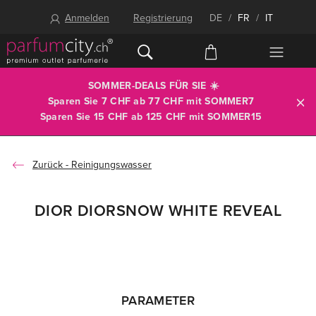
Anmelden
Registrierung
DE
/
FR
/
IT
SOMMER-DEALS FÜR SIE ☀️
Sparen Sie 7 CHF ab 77 CHF mit
SOMMER7
Sparen Sie 15 CHF ab 125 CHF mit
SOMMER15
Reinigungswasser
DIOR DIORSNOW WHITE REVEAL
PARAMETER