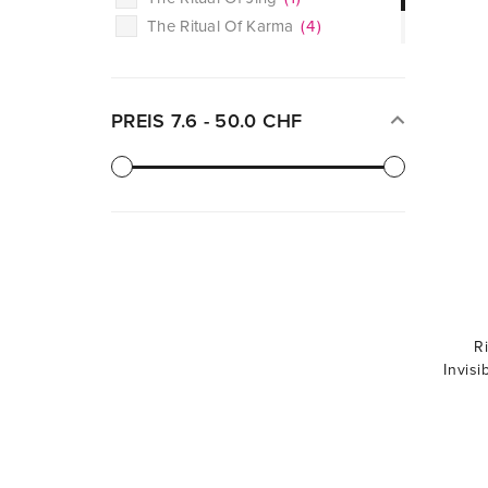
The Ritual Of Karma
(
4
)
The Ritual Of Namaste
(
2
)
The Ritual Of Sakura
(
5
)
PREIS
7.6
-
50.0
CHF
R
Invisi