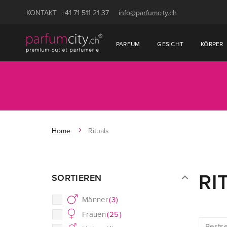
KONTAKT
+41 71 511 21 37
info@parfumcity.ch
PARFUM
GESICHT
KÖRPER
Home
Rituals
RI
SORTIEREN
Männer
(
3
)
Frauen
(
25
)