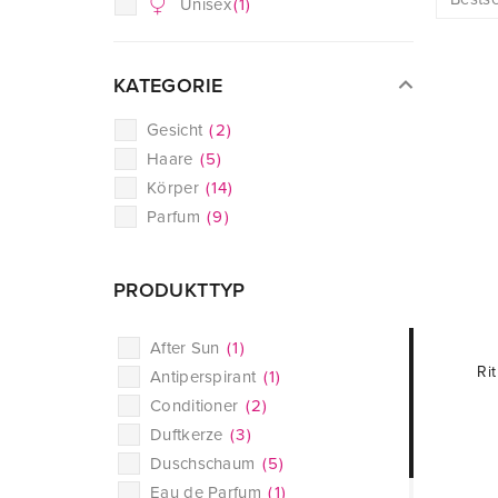
Unisex
(
1
)
KATEGORIE
Gesicht
(
2
)
Haare
(
5
)
Körper
(
14
)
Parfum
(
9
)
PRODUKTTYP
After Sun
(
1
)
Ri
Antiperspirant
(
1
)
Conditioner
(
2
)
Duftkerze
(
3
)
Duschschaum
(
5
)
Eau de Parfum
(
1
)