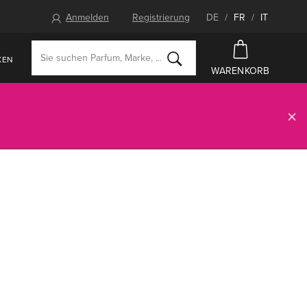
Anmelden
Registrierung
DE
/
FR
/
IT
KEN
WARENKORB