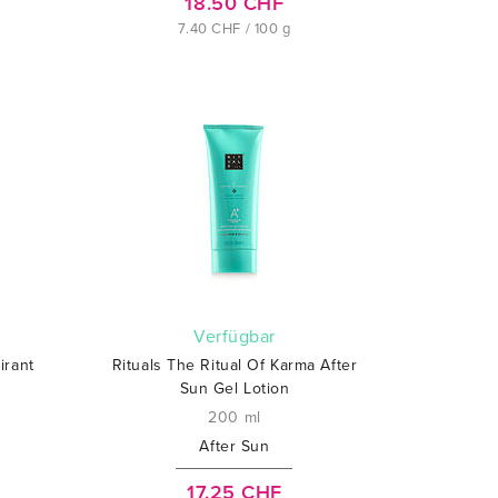
18.50 CHF
7.40 CHF / 100 g
verfügbar
irant
Rituals The Ritual Of Karma After
Sun Gel Lotion
200 ml
After Sun
17.25 CHF