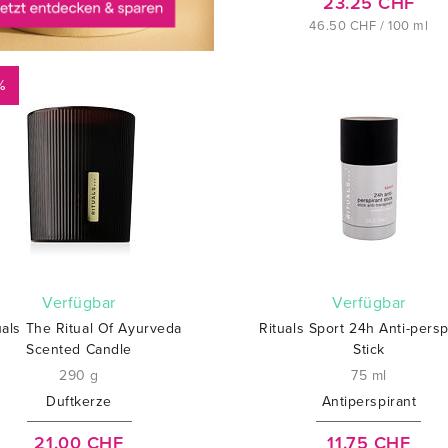
23.25 CHF
46.50 CHF / 100 ml
%
verfügbar
verfügbar
uals The Ritual Of Ayurveda
Rituals Sport 24h Anti-persp
Scented Candle
Stick
290 g
75 ml
Duftkerze
Antiperspirant
21.00 CHF
11.75 CHF