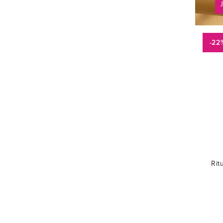
-22
Rit