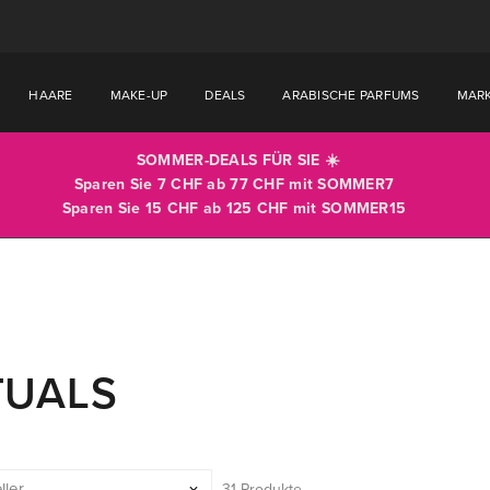
HAARE
MAKE-UP
DEALS
ARABISCHE PARFUMS
MAR
SOMMER-DEALS FÜR SIE ☀️
Sparen Sie 7 CHF ab 77 CHF mit
SOMMER7
Sparen Sie 15 CHF ab 125 CHF mit
SOMMER15
TUALS
31 Produkte