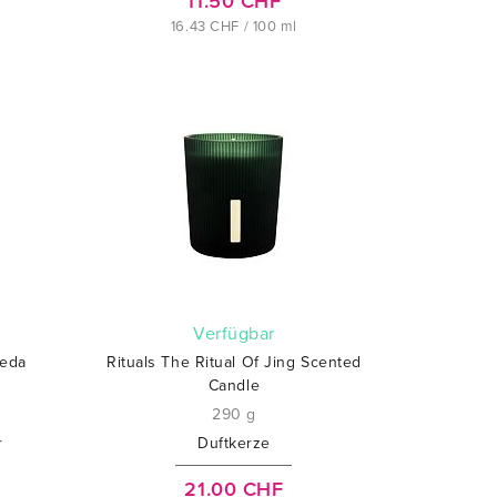
11.50 CHF
16.43 CHF / 100 ml
verfügbar
veda
Rituals The Ritual Of Jing Scented
Candle
290 g
r
Duftkerze
21.00 CHF