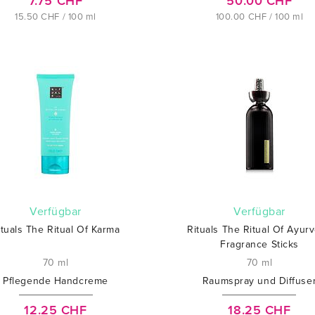
7.75 CHF
50.00 CHF
15.50 CHF / 100 ml
100.00 CHF / 100 ml
verfügbar
verfügbar
ituals The Ritual Of Karma
Rituals The Ritual Of Ayur
Fragrance Sticks
70 ml
70 ml
Pflegende Handcreme
Raumspray und Diffuse
12.25 CHF
18.25 CHF