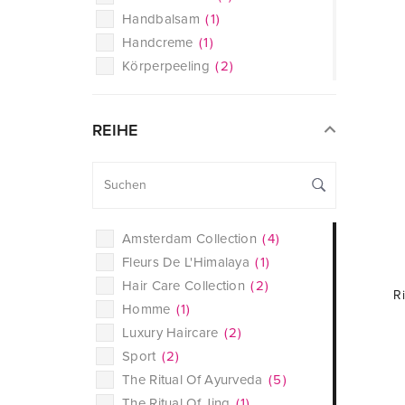
Handbalsam
(
1
)
Handcreme
(
1
)
Körperpeeling
(
2
)
Körperspray
(
2
)
Raumspray und Diffuser
(
3
)
REIHE
Reinigungscreme
(
1
)
Seife
(
2
)
Shampoo
(
2
)
Sonnenschutz
(
1
)
Tagescreme
(
1
)
Amsterdam Collection
(
4
)
Trockenshampoo
(
1
)
Fleurs De L'Himalaya
(
1
)
Hair Care Collection
(
2
)
R
Homme
(
1
)
Luxury Haircare
(
2
)
Sport
(
2
)
The Ritual Of Ayurveda
(
5
)
The Ritual Of Jing
(
1
)