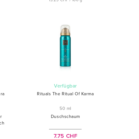
13.25 CHF / 100 g
verfügbar
ura
Rituals The Ritual Of Karma
50 ml
r
Duschschaum
ch
7.75 CHF