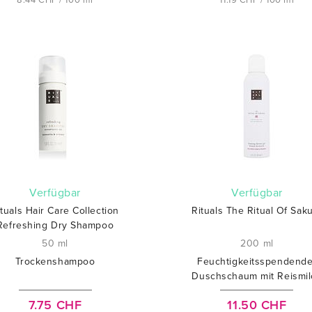
8.44 CHF / 100 ml
11.19 CHF / 100 ml
verfügbar
verfügbar
ituals Hair Care Collection
Rituals The Ritual Of Sak
Refreshing Dry Shampoo
50 ml
200 ml
Trockenshampoo
Feuchtigkeitsspendende
Duschschaum mit Reismil
7.75 CHF
11.50 CHF