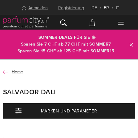
Anmelden
Registrierung
DE
/
FR
/
IT
SOMMER-DEALS FÜR SIE ☀️
Sparen Sie 7 CHF ab 77 CHF mit
SOMMER7
Sparen Sie 15 CHF ab 125 CHF mit
SOMMER15
Home
SALVADOR DALI
MARKEN UND PARAMETER