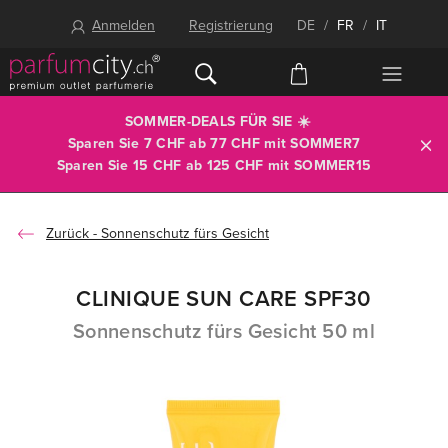
Anmelden
Registrierung
DE
/
FR
/
IT
SOMMER-DEALS FÜR SIE ☀️
Sparen Sie 7 CHF ab 77 CHF mit
SOMMER7
Sparen Sie 15 CHF ab 125 CHF mit
SOMMER15
Sonnenschutz fürs Gesicht
CLINIQUE SUN CARE SPF30
Sonnenschutz fürs Gesicht 50 ml