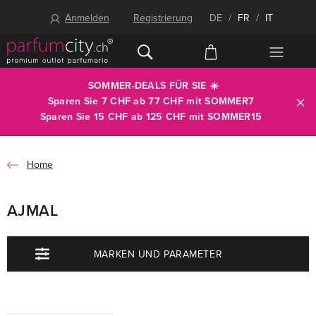
Anmelden
Registrierung
DE
/
FR
/
IT
SOMMER-DEALS FÜR SIE ☀️
Sparen Sie 7 CHF ab 77 CHF mit
SOMMER7
Sparen Sie 15 CHF ab 125 CHF mit
SOMMER15
Home
AJMAL
MARKEN UND PARAMETER