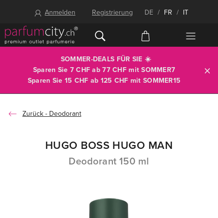
Anmelden
Registrierung
DE
/
FR
/
IT
SOMMER-DEALS FÜR SIE ☀️
Sparen Sie 7 CHF ab 77 CHF mit
SOMMER7
Sparen Sie 15 CHF ab 125 CHF mit
SOMMER15
Deodorant
HUGO BOSS HUGO MAN
Deodorant 150 ml