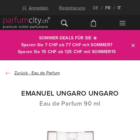
Anmelden
Registrierung
DE
/
FR
/
IT
SOMMER-DEALS FÜR SIE ☀️
Sparen Sie 7 CHF ab 77 CHF mit
SOMMER7
Sparen Sie 15 CHF ab 125 CHF mit
SOMMER15
Eau de Parfum
EMANUEL UNGARO UNGARO
Eau de Parfum 90 ml