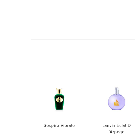
Sospiro Vibrato
Lanvin Éclat D
´Arpege