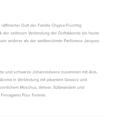
raffinierter Duft der Familie Chypre-Fruchtig
nk der zeitlosen Verbindung der Duftakkorde bis heute
st kein anderer als der weltberühmte Parfümeur Jacques
otte und schwarze Johannisbeere zusammen mit Anis,
en Aroma in Verbindung mit pikantem Gewürz und
 sinnlichem Moschus, Vetiver, Süßmandeln und
n Ferragamo Pour Femme.