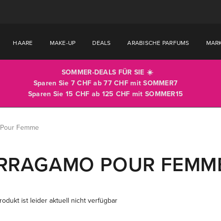
HAARE
MAKE-UP
DEALS
ARABISCHE PARFUMS
MAR
SOMMER-DEALS FÜR SIE ☀️
Sparen Sie 7 CHF ab 77 CHF mit
SOMMER7
Sparen Sie 15 CHF ab 125 CHF mit
SOMMER15
 Pour Femme
RRAGAMO POUR FEMM
odukt ist leider aktuell nicht verfügbar