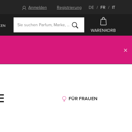
Anmelden
Registrierung
DE
/
FR
/
IT
KEN
WARENKORB
E
FÜR FRAUEN