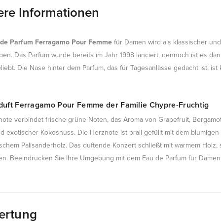
ere Informationen
 de Parfum Ferragamo Pour Femme
für Damen wird als klassischer und 
ben. Das Parfum wurde bereits im Jahr 1998 lanciert, dennoch ist es da
eliebt. Die Nase hinter dem Parfum, das für Tagesanlässe gedacht ist, i
uft Ferragamo Pour Femme der Familie Chypre-Fruchtig
note verbindet frische grüne Noten, das Aroma von Grapefruit, Bergam
nd exotischer Kokosnuss. Die Herznote ist prall gefüllt mit dem blumig
nischem Palisanderholz. Das duftende Konzert schließt mit warmem Holz,
n. Beeindrucken Sie Ihre Umgebung mit dem Eau de Parfum für Dame
ertung