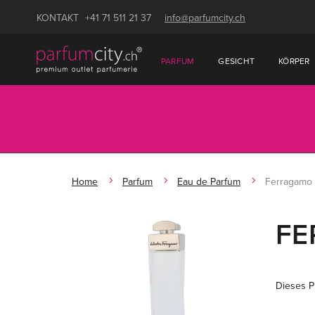
KONTAKT
+41 71 511 21 37
info@parfumcity.ch
PARFUM
GESICHT
KÖRPER
Home
Parfum
Eau de Parfum
Ferragamo
FE
Dieses Pr