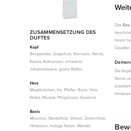
Weit
Das
Eau
ZUSAMMENSETZUNG DES
beschrie
DUFTES
hinein b
Kopf
Cavallier.
Bergamotte, Grapefruit, Sternanis, Neroli,
Kassia, Kokosnuss, schwarze
Damend
Johannisbeere, grüne Blätter
Die Kopf
Neroli u
Herz
brasilia
Maiglöckchen, Iris, Pfeffer, Rose, Holz,
Himbeere
Nelke, Muskat, Pfingstrose, Gewürze
Basis
Moschus, Sandelholz, Vetiver, Zedernholz,
Bew
Himbeere, holzige Noten, Mandel