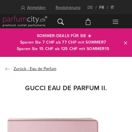
Anmelden
Registrierung
DE
/
FR
/
IT
SOMMER-DEALS FÜR SIE ☀️
Sparen Sie 7 CHF ab 77 CHF mit
SOMMER7
Sparen Sie 15 CHF ab 125 CHF mit
SOMMER15
Eau de Parfum
GUCCI EAU DE PARFUM II.