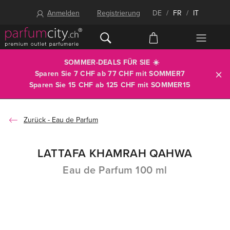
Anmelden
Registrierung
DE
/
FR
/
IT
SOMMER-DEALS FÜR SIE ☀️
Sparen Sie 7 CHF ab 77 CHF mit
SOMMER7
Sparen Sie 15 CHF ab 125 CHF mit
SOMMER15
Eau de Parfum
LATTAFA KHAMRAH QAHWA
Eau de Parfum 100 ml