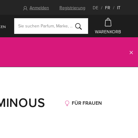
Anmelden
Registrierung
DE
/
FR
/
IT
KEN
WARENKORB
UMINOUS
FÜR FRAUEN