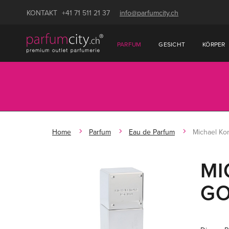
KONTAKT
+41 71 511 21 37
info@parfumcity.ch
PARFUM
GESICHT
KÖRPER
Home
Parfum
Eau de Parfum
Michael Ko
MI
G