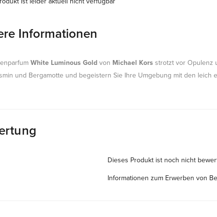
odukt ist leider aktuell nicht verfügbar
ere Informationen
enparfum
White Luminous Gold
von
Michael Kors
strotzt vor Opulenz 
asmin und Bergamotte und begeistern Sie Ihre Umgebung mit den leich 
ertung
Dieses Produkt ist noch nicht bewer
Informationen zum Erwerben von B