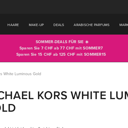
HAARE
MAKE-UP
DEALS
ARABISCHE PARFUMS
MAR
SOMMER-DEALS FÜR SIE ☀️
Sparen Sie 7 CHF ab 77 CHF mit
SOMMER7
Sparen Sie 15 CHF ab 125 CHF mit
SOMMER15
rs White Luminous Gold
CHAEL KORS WHITE L
OLD