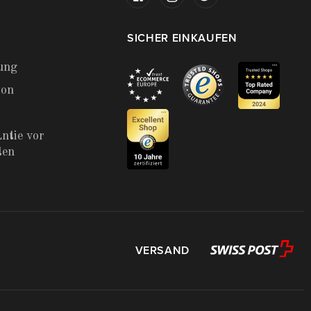
SICHER EINKAUFEN
ung
ion
ntie vor
ten
VERSAND