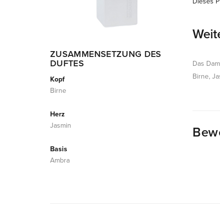
Dieses Pr
Weit
ZUSAMMENSETZUNG DES
DUFTES
Das Dam
Birne, J
Kopf
Birne
Herz
Jasmin
Bew
Basis
Ambra