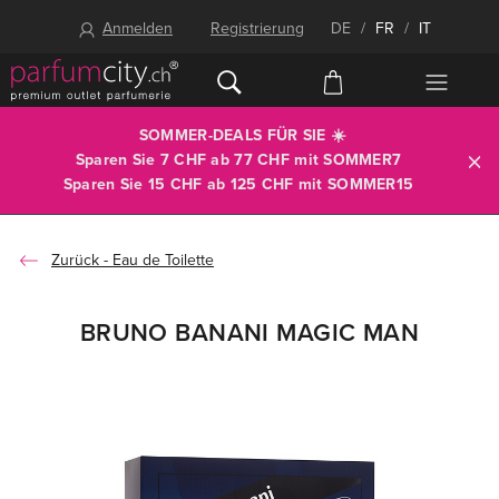
Anmelden
Registrierung
DE
/
FR
/
IT
SOMMER-DEALS FÜR SIE ☀️
Sparen Sie 7 CHF ab 77 CHF mit
SOMMER7
Sparen Sie 15 CHF ab 125 CHF mit
SOMMER15
Eau de Toilette
BRUNO BANANI MAGIC MAN