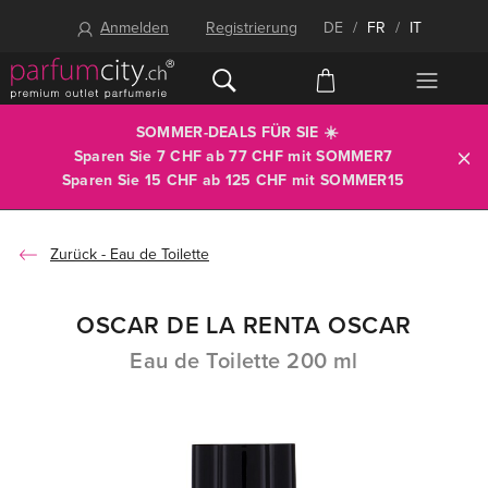
Anmelden
Registrierung
DE
/
FR
/
IT
SOMMER-DEALS FÜR SIE ☀️
Sparen Sie 7 CHF ab 77 CHF mit
SOMMER7
Sparen Sie 15 CHF ab 125 CHF mit
SOMMER15
Eau de Toilette
OSCAR DE LA RENTA OSCAR
Eau de Toilette 200 ml