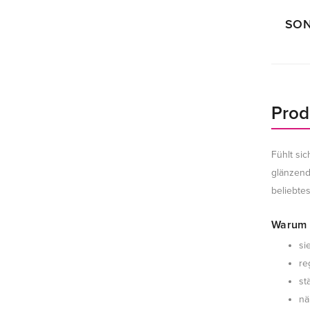
SON
Prod
Fühlt si
glänzend
beliebte
Warum 
si
re
st
nä