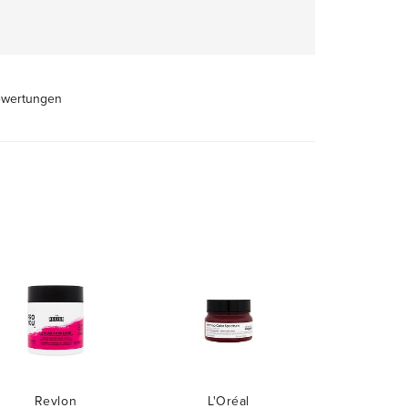
ewertungen
Revlon
L'Oréal