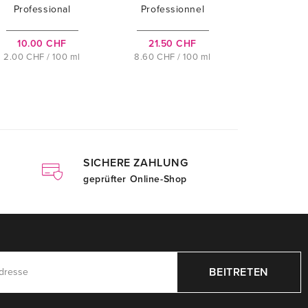
Professional
Professionnel
ProYou The
Vitamino Color
Keeper Color
Spectrum
10.00 CHF
21.50 CHF
Care Mask
Professional
2.00 CHF / 100 ml
8.60 CHF / 100 ml
Mask
SICHERE ZAHLUNG
geprüfter Online-Shop
BEITRETEN