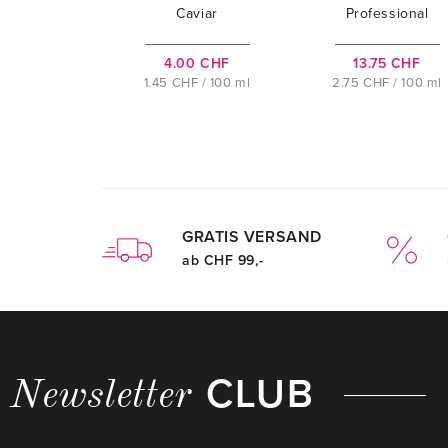
Caviar
Professional
Restorative Hair
Orofluido
Mask
Radiance Argan
4.00 CHF
13.75 CHF
Mask
1.45 CHF / 100 ml
2.75 CHF / 100 ml
GRATIS VERSAND
ab CHF 99,-
CLUB
Newsletter