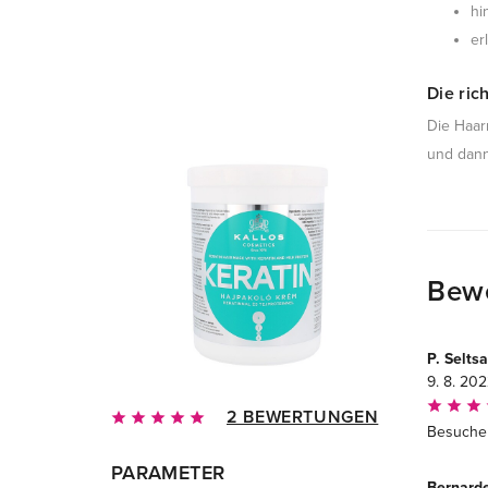
hi
er
Die ri
Die Haar
und dann
Bew
P. Selts
9. 8. 20
2 BEWERTUNGEN
Besuche
PARAMETER
Bernarde