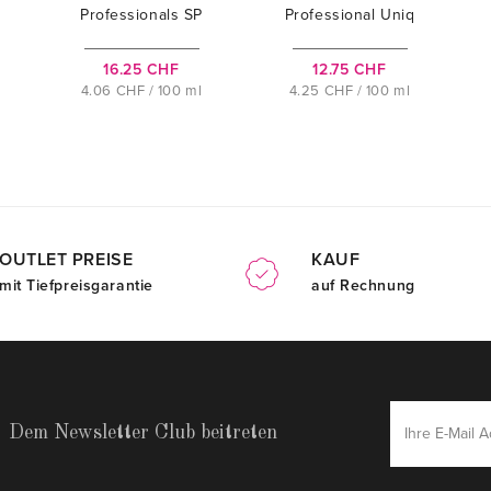
Professionals SP
Professional Uniq
Hydrate
One All In One
Hair Mask
16.25 CHF
12.75 CHF
4.06 CHF / 100 ml
4.25 CHF / 100 ml
OUTLET PREISE
KAUF
mit Tiefpreisgarantie
auf Rechnung
Dem Newsletter Club beitreten