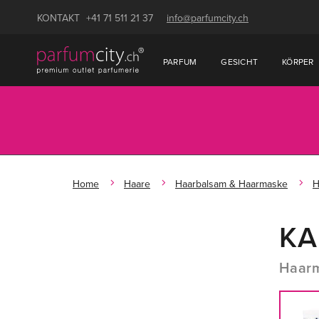
KONTAKT
+41 71 511 21 37
info@parfumcity.ch
PARFUM
GESICHT
KÖRPER
Home
Haare
Haarbalsam & Haarmaske
H
KA
Haar