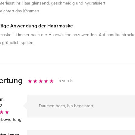
nterlässt Ihr Haar glänzend, geschmeidig und hydratisiert
leichtert das Kämmen
chtige Anwendung der Haarmaske
maske ist immer nach der Haarwäsche anzuwenden. Auf handtuchtrocken
 gründlich spülen.
ertung
5 von 5
am
22
Daumen hoch, bin begeistert
rbewertung
tte Lopez