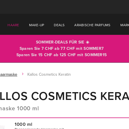
HAARE
MAKE-UP
DEALS
ARABISCHE PARFUMS
MAR
SOMMER-DEALS FÜR SIE ☀️
Sparen Sie 7 CHF ab 77 CHF mit
SOMMER7
Sparen Sie 15 CHF ab 125 CHF mit
SOMMER15
aarmaske
Kallos Cosmetics Keratin
LLOS COSMETICS KERA
maske 1000 ml
1000 ml